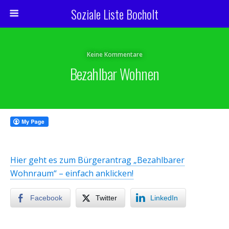
Soziale Liste Bocholt
Keine Kommentare
Bezahlbar Wohnen
Hier geht es zum Bürgerantrag „Bezahlbarer
Wohnraum“ – einfach anklicken!
Facebook
Twitter
LinkedIn