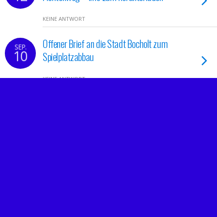
KEINE ANTWORT
Offener Brief an die Stadt Bocholt zum
SEP.
10
Spielplatzabbau
KEINE ANTWORT
Bärbel Sauer für Bürgerbeteiligung statt
AUG.
13
Hinterzimmerpolitik
KEINE ANTWORT
Rathaussanierung: Faktencheck à la CDU –
MAI
19
Teuer, schön verpackt!
KEINE ANTWORT