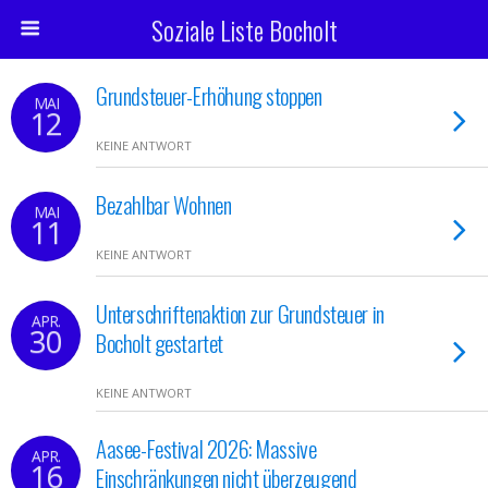
Soziale Liste Bocholt
Grundsteuer-Erhöhung stoppen
MAI
12
KEINE ANTWORT
Bezahlbar Wohnen
MAI
11
KEINE ANTWORT
Unterschriftenaktion zur Grundsteuer in
APR.
30
Bocholt gestartet
KEINE ANTWORT
Aasee-Festival 2026: Massive
APR.
16
Einschränkungen nicht überzeugend